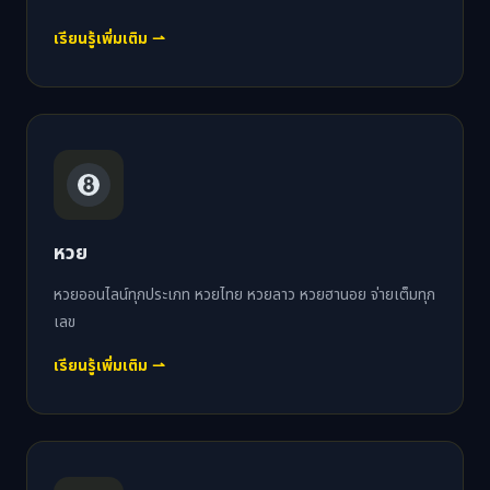
เรียนรู้เพิ่มเติม ⇀
หวย
หวยออนไลน์ทุกประเภท หวยไทย หวยลาว หวยฮานอย จ่ายเต็มทุก
เลข
เรียนรู้เพิ่มเติม ⇀