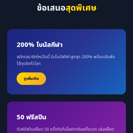
ข้อเสนอ
สุดพิเศษ
200% โบนัสกีฬา
สมัครสมาชิกใหม่วันนี้ รับโบนัสกีฬาสูงสุด 200% พร้อมเดิมพัน
ได้ทุกลีกทั่วโลก
ดูเพิ่มเติม
50 ฟรีสปิน
รับฟรีสปินสล็อต 50 ครั้งทันทีเมื่อฝากเงินครั้งแรก เล่นสล็อต