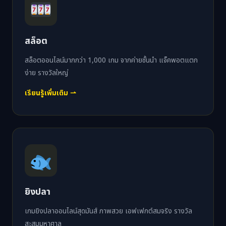
สล็อต
สล็อตออนไลน์มากกว่า 1,000 เกม จากค่ายชั้นนำ แจ็คพอตแตก
ง่าย รางวัลใหญ่
เรียนรู้เพิ่มเติม ⇀
ยิงปลา
เกมยิงปลาออนไลน์สุดมันส์ ภาพสวย เอฟเฟกต์สมจริง รางวัล
สะสมมหาศาล