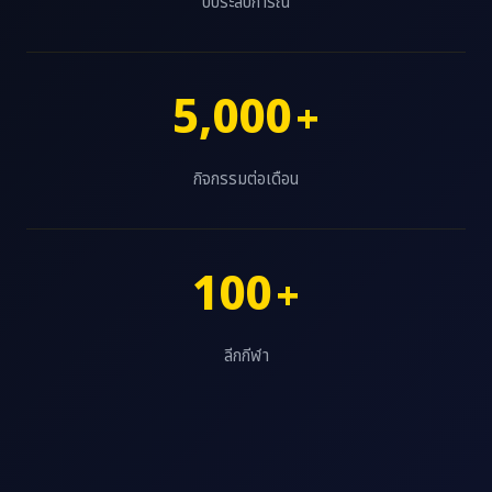
ปีประสบการณ์
5,000
+
กิจกรรมต่อเดือน
100
+
ลีกกีฬา