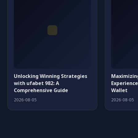
Unlocking Winning Strategies
Maximizing
with ufabet 982: A
Experience
Comprehensive Guide
Wallet
2026-08-05
2026-08-05