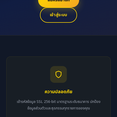
สมัครสมาชิก
เข้าสู่ระบบ
ความปลอดภัย
เข้ารหัสข้อมูล SSL 256-bit มาตรฐานระดับธนาคาร ปกป้อง
ข้อมูลส่วนตัวและธุรกรรมทุกรายการของคุณ