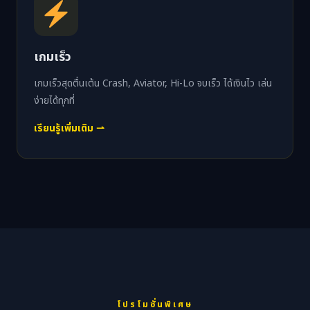
เกมเร็ว
เกมเร็วสุดตื่นเต้น Crash, Aviator, Hi-Lo จบเร็ว ได้เงินไว เล่น
ง่ายได้ทุกที่
เรียนรู้เพิ่มเติม ⇀
โปรโมชั่นพิเศษ