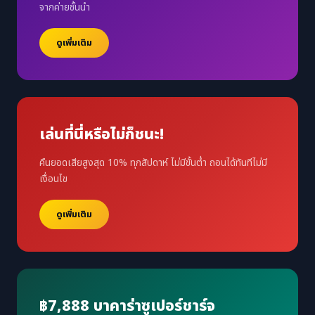
จากค่ายชั้นนำ
ดูเพิ่มเติม
เล่นที่นี่หรือไม่ก็ชนะ!
คืนยอดเสียสูงสุด 10% ทุกสัปดาห์ ไม่มีขั้นต่ำ ถอนได้ทันทีไม่มี
เงื่อนไข
ดูเพิ่มเติม
฿7,888 บาคาร่าซูเปอร์ชาร์จ