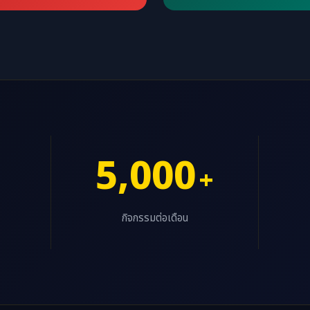
5,000
+
กิจกรรมต่อเดือน