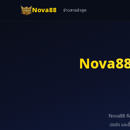
Nova88
ข่าวสารล่าสุด
Nova88 ค
Nova88 คือ
ปอร์ต และอ