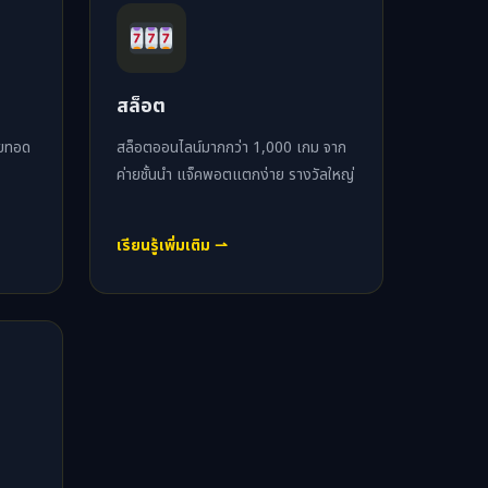
สล็อต
ายทอด
สล็อตออนไลน์มากกว่า 1,000 เกม จาก
ค่ายชั้นนำ แจ็คพอตแตกง่าย รางวัลใหญ่
เรียนรู้เพิ่มเติม ⇀