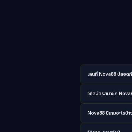
เล่นที่ Nova88 ปลอดภั
Nova88 ใช้ระบบเข้ารหัส
วิธีสมัครสมาชิก Nova
ทางการเงินของคุณได้รับก
การสมัครสมาชิก Nova88 ง่
Nova88 มีเกมอะไรบ้า
คุณก็พร้อมเริ่มเล่นได้ทันที
Nova88 มีเกมให้เลือกเล่น