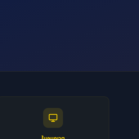
ใบอนุญาต