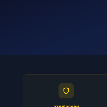
ความปลอดภัย