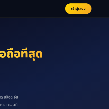
เข้าสู่ระบบ
ถือที่สุด
ด สล็อต อีส
บฝาก-ถอนที่