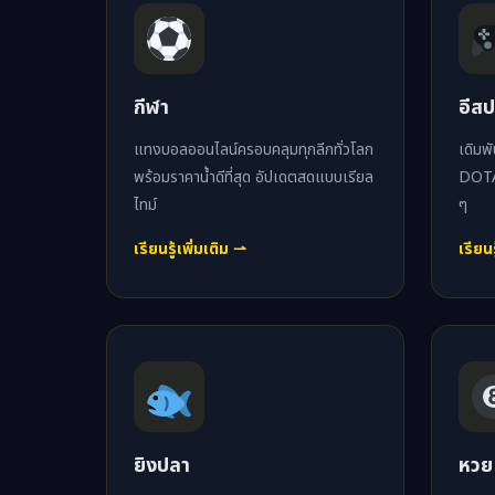
กีฬา
อีสป
แทงบอลออนไลน์ครอบคลุมทุกลีกทั่วโลก
เดิมพ
พร้อมราคาน้ำดีที่สุด อัปเดตสดแบบเรียล
DOTA
ไทม์
ๆ
เรียนรู้เพิ่มเติม ⇀
เรียนร
ยิงปลา
หวย