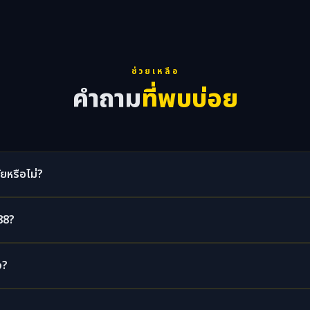
ช่วยเหลือ
คำถาม
ที่พบบ่อย
ยหรือไม่?
 SSL 256-bit ระดับธนาคาร พร้อมใบอนุญาตจากหน่วยงานกำกับดูแลระดับสากล 
88?
ารปกป้องอย่างสูงสุด ทำให้คุณมั่นใจได้ว่าการเล่นที่ Nova88 ปลอดภัย 100%
ายมาก เพียงคลิกปุ่ม "สมัครสมาชิก" กรอกข้อมูลพื้นฐาน ยืนยันตัวตนผ่านเบอร์โ
ง?
 ใช้เวลาไม่ถึง 2 นาที
มากมาย ทั้งกีฬา (ฟุตบอล บาสเก็ตบอล เทนนิส), อีสปอร์ต, คาสิโนสด (บาคาร่า รู