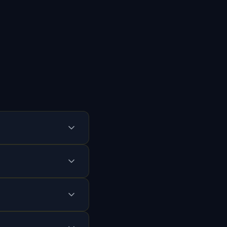
ข้อมูลส่วนตัวและธุรกรรม
ทรศัพท์ และตั้งรหัสผ่าน
เล็ต แบล็คแจ็ค), สล็อต