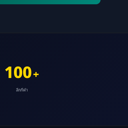
100
+
ลีกกีฬา