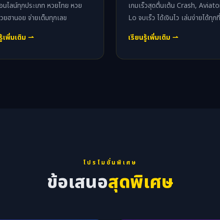
อนไลน์ทุกประเภท หวยไทย หวย
เกมเร็วสุดตื่นเต้น Crash, Aviator
วยฮานอย จ่ายเต็มทุกเลข
Lo จบเร็ว ได้เงินไว เล่นง่ายได้ทุกที
ู้เพิ่มเติม ⇀
เรียนรู้เพิ่มเติม ⇀
โปรโมชั่นพิเศษ
ข้อเสนอ
สุดพิเศษ