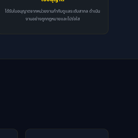
ได้รับใบอนุญาตจากหน่วยงานกำกับดูแลระดับสากล ดำเนิน
งานอย่างถูกกฎหมายและโปร่งใส