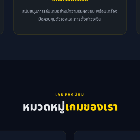
สนับสนุนการเล่นเกมอย่างมีความรับผิดชอบ พร้อมเครื่อง
มือควบคุมตัวเองและการตั้งค่าวงเงิน
เกมยอดนิยม
หมวดหมู่
เกมของเรา