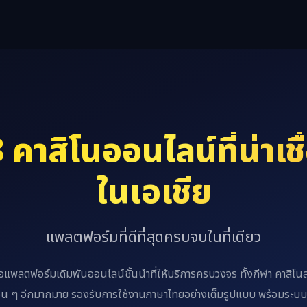
าสิโนออนไลน์ที่น่าเชื่อ
ในเอเชีย
แพลตฟอร์มที่ดีที่สุดครบจบในที่เดียว
แพลตฟอร์มเดิมพันออนไลน์ชั้นนำที่ให้บริการครบวงจร ทั้งกีฬา คาสิโนส
ื่น ๆ อีกมากมาย รองรับการใช้งานภาษาไทยอย่างเต็มรูปแบบ พร้อมระบ