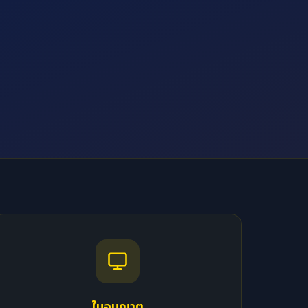
ใบอนุญาต