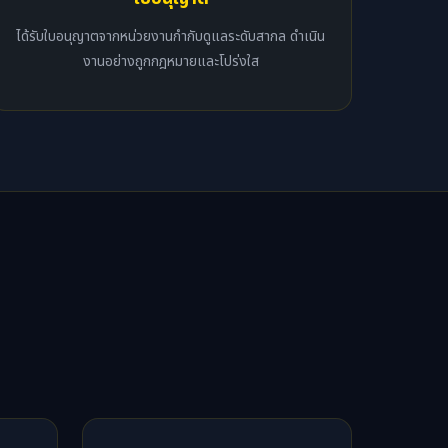
ได้รับใบอนุญาตจากหน่วยงานกำกับดูแลระดับสากล ดำเนิน
งานอย่างถูกกฎหมายและโปร่งใส