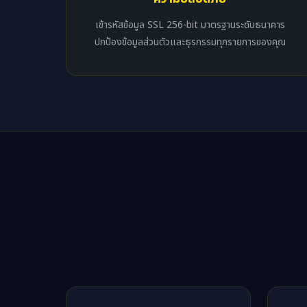
เข้ารหัสข้อมูล SSL 256-bit มาตรฐานระดับธนาคาร
ปกป้องข้อมูลส่วนตัวและธุรกรรมทุกรายการของคุณ