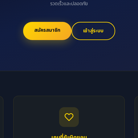
รวดเร็วและปลอดภัย
สมัครสมาชิก
เข้าสู่ระบบ
เกมที่รับผิดชอบ