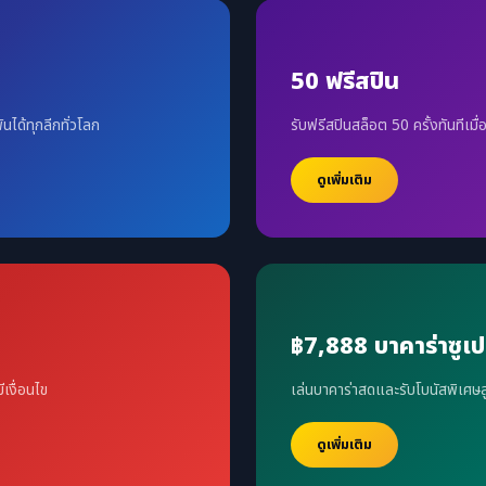
50 ฟรีสปิน
นได้ทุกลีกทั่วโลก
รับฟรีสปินสล็อต 50 ครั้งทันทีเมื
ดูเพิ่มเติม
฿7,888 บาคาร่าซูเป
ีเงื่อนไข
เล่นบาคาร่าสดและรับโบนัสพิเศษส
ดูเพิ่มเติม