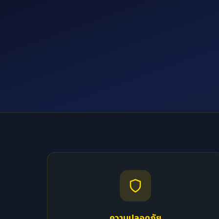
ความปลอดภัย