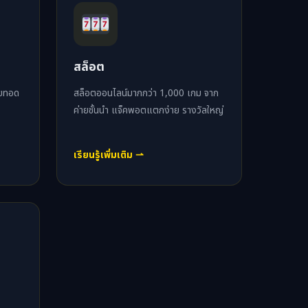
สล็อต
ายทอด
สล็อตออนไลน์มากกว่า 1,000 เกม จาก
ค่ายชั้นนำ แจ็คพอตแตกง่าย รางวัลใหญ่
เรียนรู้เพิ่มเติม ⇀