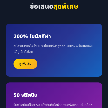
ข้อเสนอ
สุดพิเศษ
200% โบนัสกีฬา
สมัครสมาชิกใหม่วันนี้ รับโบนัสกีฬาสูงสุด 200% พร้อมเดิมพัน
ได้ทุกลีกทั่วโลก
ดูเพิ่มเติม
50 ฟรีสปิน
รับฟรีสปินสล็อต 50 ครั้งทันทีเมื่อฝากเงินครั้งแรก เล่นสล็อต