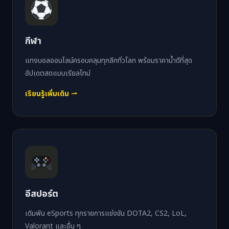
กีฬา
แทงบอลออนไลน์ครอบคลุมทุกลีกทั่วโลก พร้อมราคาน้ำดีที่สุด
อัปเดตสดแบบเรียลไทม์
เรียนรู้เพิ่มเติม ⇀
อีสปอร์ต
เดิมพัน eSports ทุกรายการแข่งขัน DOTA2, CS2, LoL,
Valorant และอื่น ๆ