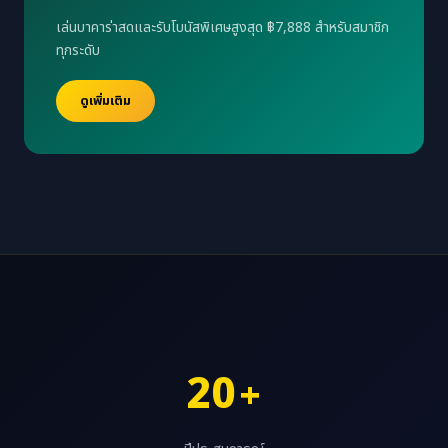
เล่นบาคาร่าสดและรับโบนัสพิเศษสูงสุด ฿7,888 สำหรับสมาชิก
ทุกระดับ
ดูเพิ่มเติม
20
+