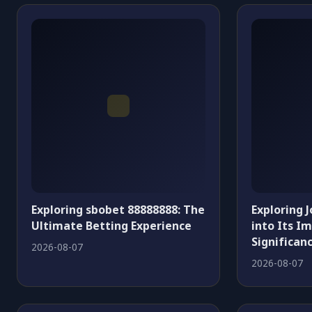
Exploring sbobet 88888888: The
Exploring J
Ultimate Betting Experience
into Its I
Significan
2026-08-07
2026-08-07