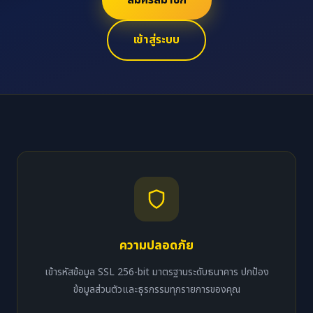
สมัครสมาชิก
เข้าสู่ระบบ
ความปลอดภัย
เข้ารหัสข้อมูล SSL 256-bit มาตรฐานระดับธนาคาร ปกป้อง
ข้อมูลส่วนตัวและธุรกรรมทุกรายการของคุณ