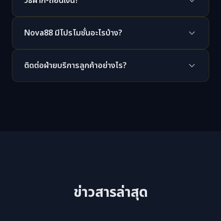
วิธีฝาก-ถอนเงิน?
ตบอล เทนนิส), อีสปอร์ต, คาสิโนสด (บาคาร่า รูเล็ต แบล็ค
แจ็ค), สล็อตมากกว่า 1,000 เกม, ยิงปลา, หวยออนไลน์ และ
Nova88 รองรับการฝาก-ถอนหลากหลายช่องทาง ทั้ง
เกมเร็ว เช่น Crash, Aviator
Nova88 มีโปรโมชั่นอะไรบ้าง?
PromptPay, TrueMoney Wallet, โอนผ่านธนาคาร และ
Cryptocurrency ระบบอัตโนมัติดำเนินการรวดเร็วภายใน
Nova88 มีโปรโมชั่นหลากหลาย เช่น โบนัสสมาชิกใหม่สูงสุด
30 วินาที ตลอด 24 ชั่วโมง ไม่มีขั้นต่ำ
ติดต่อฝ่ายบริการลูกค้าอย่างไร?
200%, ฟรีสปินสล็อต, คืนยอดเสียทุกสัปดาห์, โบนัสบาคาร่าซู
เปอร์ชาร์จ และโปรโมชั่นพิเศษตามเทศกาลต่าง ๆ อัปเดตใหม่
คุณสามารถติดต่อฝ่ายบริการลูกค้า Nova88 ได้ตลอด 24
ทุกเดือน
ชั่วโมง ผ่านแชทสด, LINE, Telegram หรืออีเมล ทีมงานคน
ไทยพร้อมให้ความช่วยเหลือทุกปัญหาอย่างรวดเร็วและเป็น
มิตร
ข่าวสารล่าสุด