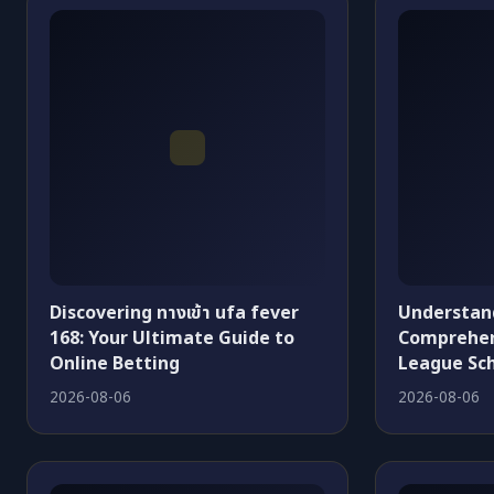
Discovering ทางเข้า ufa fever
Understan
168: Your Ultimate Guide to
Comprehen
Online Betting
League Sc
2026-08-06
2026-08-06