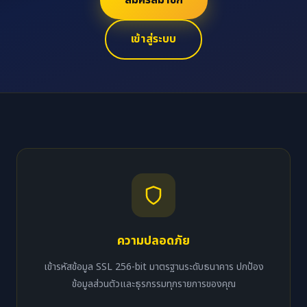
สมัครสมาชิก
เข้าสู่ระบบ
ความปลอดภัย
เข้ารหัสข้อมูล SSL 256-bit มาตรฐานระดับธนาคาร ปกป้อง
ข้อมูลส่วนตัวและธุรกรรมทุกรายการของคุณ