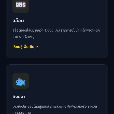
สล็อต
สล็อตออนไลน์มากกว่า 1,000 เกม จากค่ายชั้นนำ แจ็คพอตแตก
ง่าย รางวัลใหญ่
เรียนรู้เพิ่มเติม ⇀
ยิงปลา
เกมยิงปลาออนไลน์สุดมันส์ ภาพสวย เอฟเฟกต์สมจริง รางวัล
สะสมมหาศาล