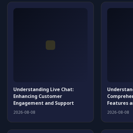
Understanding Live Chat:
Understan
Enhancing Customer
Comprehens
Engagement and Support
Features a
2026-08-08
2026-08-08