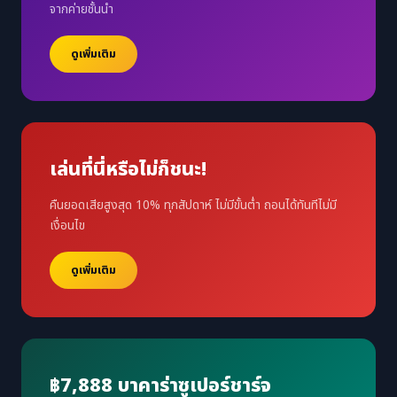
จากค่ายชั้นนำ
ดูเพิ่มเติม
เล่นที่นี่หรือไม่ก็ชนะ!
คืนยอดเสียสูงสุด 10% ทุกสัปดาห์ ไม่มีขั้นต่ำ ถอนได้ทันทีไม่มี
เงื่อนไข
ดูเพิ่มเติม
฿7,888 บาคาร่าซูเปอร์ชาร์จ