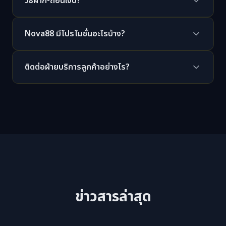
วิธีฝาก-ถอนเงิน?
ตบอล เทนนิส), อีสปอร์ต, คาสิโนสด (บาคาร่า รูเล็ต แบล็ค
แจ็ค), สล็อตมากกว่า 1,000 เกม, ยิงปลา, หวยออนไลน์ และ
Nova88 รองรับการฝาก-ถอนหลากหลายช่องทาง ทั้ง
เกมเร็ว เช่น Crash, Aviator
Nova88 มีโปรโมชั่นอะไรบ้าง?
PromptPay, TrueMoney Wallet, โอนผ่านธนาคาร และ
Cryptocurrency ระบบอัตโนมัติดำเนินการรวดเร็วภายใน
Nova88 มีโปรโมชั่นหลากหลาย เช่น โบนัสสมาชิกใหม่สูงสุด
30 วินาที ตลอด 24 ชั่วโมง ไม่มีขั้นต่ำ
ติดต่อฝ่ายบริการลูกค้าอย่างไร?
200%, ฟรีสปินสล็อต, คืนยอดเสียทุกสัปดาห์, โบนัสบาคาร่าซู
เปอร์ชาร์จ และโปรโมชั่นพิเศษตามเทศกาลต่าง ๆ อัปเดตใหม่
คุณสามารถติดต่อฝ่ายบริการลูกค้า Nova88 ได้ตลอด 24
ทุกเดือน
ชั่วโมง ผ่านแชทสด, LINE, Telegram หรืออีเมล ทีมงานคน
ไทยพร้อมให้ความช่วยเหลือทุกปัญหาอย่างรวดเร็วและเป็น
มิตร
ข่าวสารล่าสุด