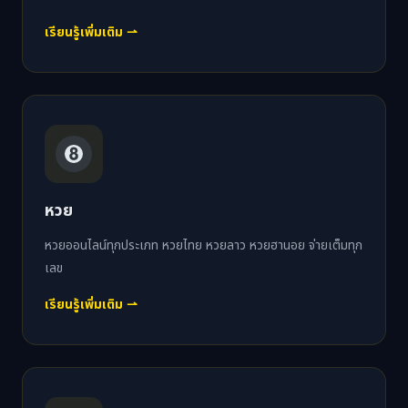
เรียนรู้เพิ่มเติม ⇀
หวย
หวยออนไลน์ทุกประเภท หวยไทย หวยลาว หวยฮานอย จ่ายเต็มทุก
เลข
เรียนรู้เพิ่มเติม ⇀