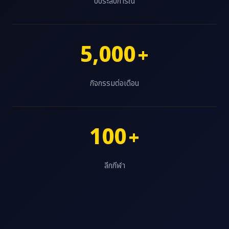
ปีประสบการณ์
5,000
+
กิจกรรมต่อเดือน
100
+
ลีกกีฬา