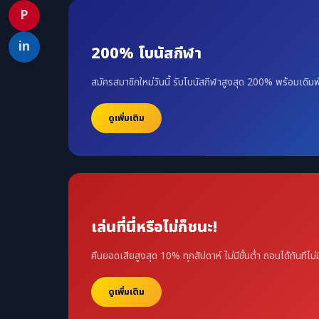
P
in
200% โบนัสกีฬา
สมัครสมาชิกใหม่วันนี้ รับโบนัสกีฬาสูงสุด 200% พร้อมเดิมพั
ดูเพิ่มเติม
เล่นที่นี่หรือไม่ก็ชนะ!
คืนยอดเสียสูงสุด 10% ทุกสัปดาห์ ไม่มีขั้นต่ำ ถอนได้ทันทีไม่ม
ดูเพิ่มเติม