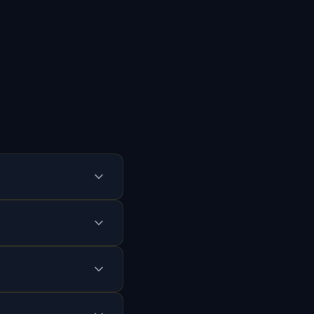
ข้อมูลส่วนตัวและธุรกรรม
ทรศัพท์ และตั้งรหัสผ่าน
เล็ต แบล็คแจ็ค), สล็อต