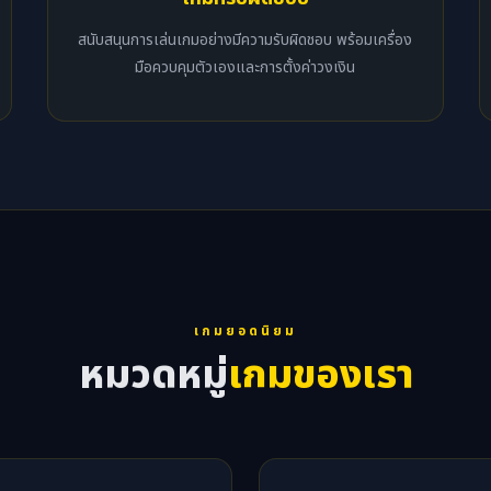
สนับสนุนการเล่นเกมอย่างมีความรับผิดชอบ พร้อมเครื่อง
มือควบคุมตัวเองและการตั้งค่าวงเงิน
เกมยอดนิยม
หมวดหมู่
เกมของเรา