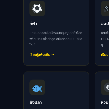
กีฬา
อีสป
แทงบอลออนไลน์ครอบคลุมทุกลีกทั่วโลก
เดิมพ
พร้อมราคาน้ำดีที่สุด อัปเดตสดแบบเรียล
DOTA
ไทม์
ๆ
เรียนรู้เพิ่มเติม ⇀
เรียนร
ยิงปลา
หวย