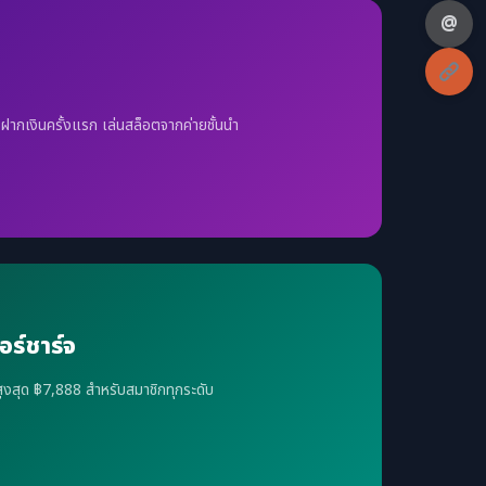
@
่อฝากเงินครั้งแรก เล่นสล็อตจากค่ายชั้นนำ
อร์ชาร์จ
ูงสุด ฿7,888 สำหรับสมาชิกทุกระดับ