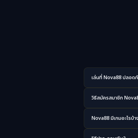
เล่นที่ Nova88 ปลอดภั
Nova88 ใช้ระบบเข้ารหัส
วิธีสมัครสมาชิก Nova
ทางการเงินของคุณได้รับก
การสมัครสมาชิก Nova88 ง่
Nova88 มีเกมอะไรบ้า
คุณก็พร้อมเริ่มเล่นได้ทันที
Nova88 มีเกมให้เลือกเล่น