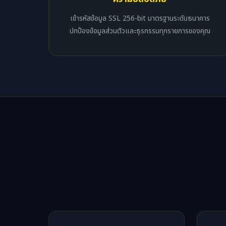
เข้ารหัสข้อมูล SSL 256-bit มาตรฐานระดับธนาคาร
ปกป้องข้อมูลส่วนตัวและธุรกรรมทุกรายการของคุณ