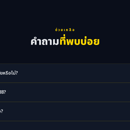
ช่วยเหลือ
คำถาม
ที่พบบ่อย
ยหรือไม่?
 SSL 256-bit ระดับธนาคาร พร้อมใบอนุญาตจากหน่วยงานกำกับดูแลระดับสากล 
88?
ารปกป้องอย่างสูงสุด ทำให้คุณมั่นใจได้ว่าการเล่นที่ Nova88 ปลอดภัย 100%
ายมาก เพียงคลิกปุ่ม "สมัครสมาชิก" กรอกข้อมูลพื้นฐาน ยืนยันตัวตนผ่านเบอร์โ
ง?
 ใช้เวลาไม่ถึง 2 นาที
มากมาย ทั้งกีฬา (ฟุตบอล บาสเก็ตบอล เทนนิส), อีสปอร์ต, คาสิโนสด (บาคาร่า รู