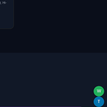
, Hi-
่
W
T