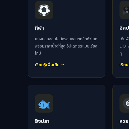
กีฬา
อีสป
แทงบอลออนไลน์ครอบคลุมทุกลีกทั่วโลก
เดิมพ
พร้อมราคาน้ำดีที่สุด อัปเดตสดแบบเรียล
DOTA
ไทม์
ๆ
เรียนรู้เพิ่มเติม ⇀
เรียนร
ยิงปลา
หวย