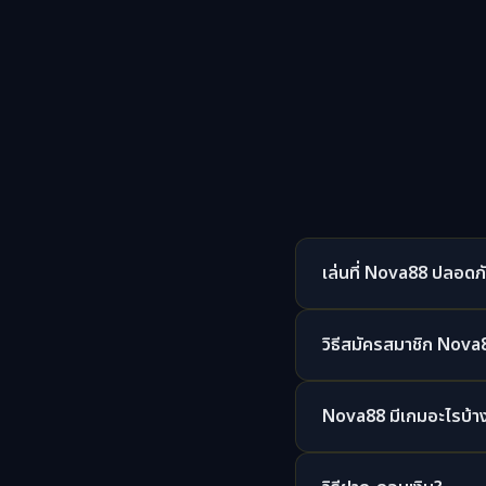
เล่นที่ Nova88 ปลอดภั
Nova88 ใช้ระบบเข้ารหัส
วิธีสมัครสมาชิก Nova
ทางการเงินของคุณได้รับก
การสมัครสมาชิก Nova88 ง่
Nova88 มีเกมอะไรบ้า
คุณก็พร้อมเริ่มเล่นได้ทันที
Nova88 มีเกมให้เลือกเล่น