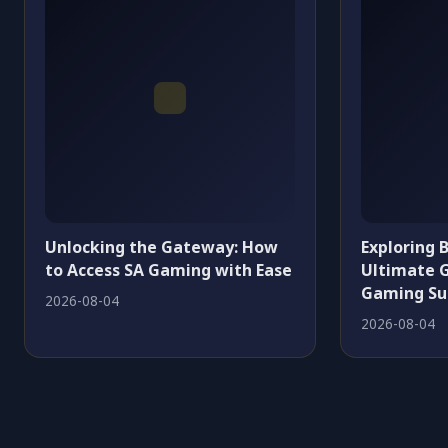
Unlocking the Gateway: How
Exploring B
to Access SA Gaming with Ease
Ultimate G
Gaming Su
2026-08-04
2026-08-04