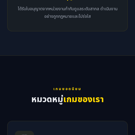
ได้รับใบอนุญาตจากหน่วยงานกำกับดูแลระดับสากล ดำเนินงาน
อย่างถูกกฎหมายและโปร่งใส
เกมยอดนิยม
หมวดหมู่
เกมของเรา