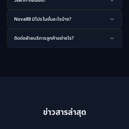
วิธีฝาก-ถอนเงิน?
ตบอล เทนนิส), อีสปอร์ต, คาสิโนสด (บาคาร่า รูเล็ต แบล็ค
แจ็ค), สล็อตมากกว่า 1,000 เกม, ยิงปลา, หวยออนไลน์ และ
Nova88 รองรับการฝาก-ถอนหลากหลายช่องทาง ทั้ง
เกมเร็ว เช่น Crash, Aviator
Nova88 มีโปรโมชั่นอะไรบ้าง?
PromptPay, TrueMoney Wallet, โอนผ่านธนาคาร และ
Cryptocurrency ระบบอัตโนมัติดำเนินการรวดเร็วภายใน
Nova88 มีโปรโมชั่นหลากหลาย เช่น โบนัสสมาชิกใหม่สูงสุด
30 วินาที ตลอด 24 ชั่วโมง ไม่มีขั้นต่ำ
ติดต่อฝ่ายบริการลูกค้าอย่างไร?
200%, ฟรีสปินสล็อต, คืนยอดเสียทุกสัปดาห์, โบนัสบาคาร่าซู
เปอร์ชาร์จ และโปรโมชั่นพิเศษตามเทศกาลต่าง ๆ อัปเดตใหม่
คุณสามารถติดต่อฝ่ายบริการลูกค้า Nova88 ได้ตลอด 24
ทุกเดือน
ชั่วโมง ผ่านแชทสด, LINE, Telegram หรืออีเมล ทีมงานคน
ไทยพร้อมให้ความช่วยเหลือทุกปัญหาอย่างรวดเร็วและเป็น
มิตร
ข่าวสารล่าสุด