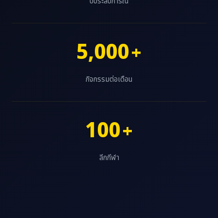
ปีประสบการณ์
5,000
+
กิจกรรมต่อเดือน
100
+
ลีกกีฬา