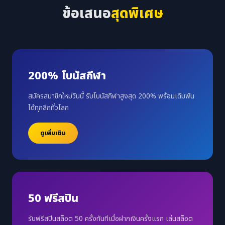
ข้อเสนอ
สุดพิเศษ
200% โบนัสกีฬา
สมัครสมาชิกใหม่วันนี้ รับโบนัสกีฬาสูงสุด 200% พร้อมเดิมพัน
ได้ทุกลีกทั่วโลก
ดูเพิ่มเติม
50 ฟรีสปิน
รับฟรีสปินสล็อต 50 ครั้งทันทีเมื่อฝากเงินครั้งแรก เล่นสล็อต