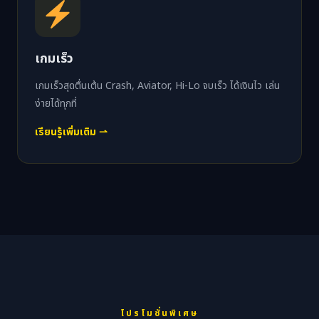
เกมเร็ว
เกมเร็วสุดตื่นเต้น Crash, Aviator, Hi-Lo จบเร็ว ได้เงินไว เล่น
ง่ายได้ทุกที่
เรียนรู้เพิ่มเติม ⇀
โปรโมชั่นพิเศษ