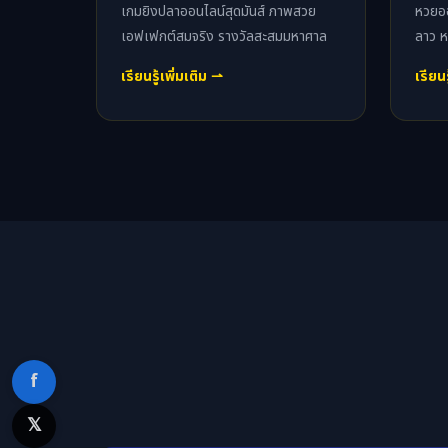
เกมยิงปลาออนไลน์สุดมันส์ ภาพสวย
หวยอ
เอฟเฟกต์สมจริง รางวัลสะสมมหาศาล
ลาว ห
เรียนรู้เพิ่มเติม ⇀
เรียนร
f
𝕏