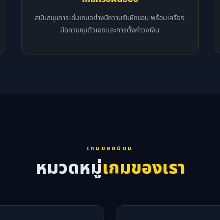
สนับสนุนการเล่นเกมอย่างมีความรับผิดชอบ พร้อมเครื่อง
มือควบคุมตัวเองและการตั้งค่าวงเงิน
เกมยอดนิยม
หมวดหมู่
เกมของเรา