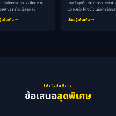
อนไลน์ทุกประเภท หวยไทย หวย
เกมเร็วสุดตื่นเต้น Crash, Aviator
วยฮานอย จ่ายเต็มทุกเลข
Lo จบเร็ว ได้เงินไว เล่นง่ายได้ทุกที
ู้เพิ่มเติม ⇀
เรียนรู้เพิ่มเติม ⇀
โปรโมชั่นพิเศษ
ข้อเสนอ
สุดพิเศษ