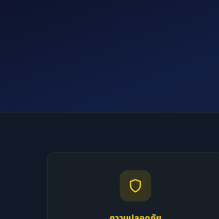
ความปลอดภัย