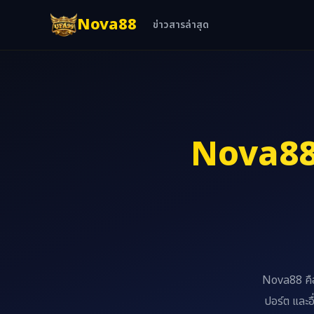
Nova88
ข่าวสารล่าสุด
Nova88 ค
Nova88 คือ
ปอร์ต และอ