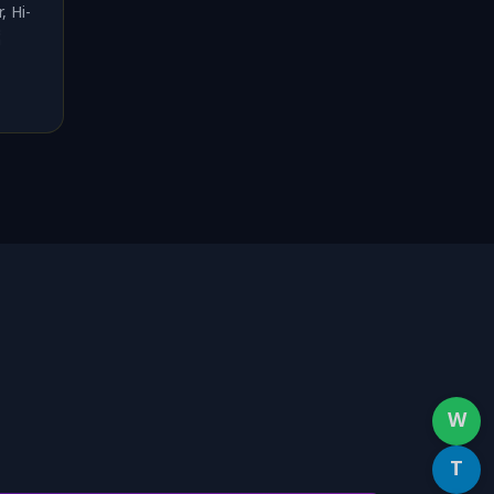
, Hi-
่
W
T