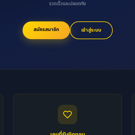
รวดเร็วและปลอดภัย
สมัครสมาชิก
เข้าสู่ระบบ
เกมที่รับผิดชอบ