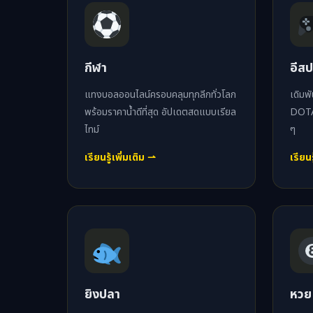
กีฬา
อีสป
แทงบอลออนไลน์ครอบคลุมทุกลีกทั่วโลก
เดิมพ
พร้อมราคาน้ำดีที่สุด อัปเดตสดแบบเรียล
DOTA
ไทม์
ๆ
เรียนรู้เพิ่มเติม ⇀
เรียนร
ยิงปลา
หวย