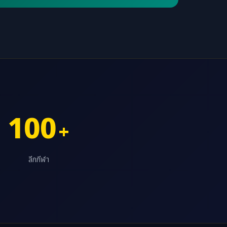
100
+
ลีกกีฬา