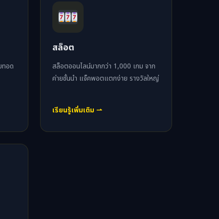
สล็อต
ายทอด
สล็อตออนไลน์มากกว่า 1,000 เกม จาก
ค่ายชั้นนำ แจ็คพอตแตกง่าย รางวัลใหญ่
เรียนรู้เพิ่มเติม ⇀