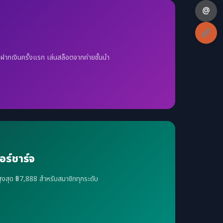
@
่อฝากเงินครั้งแรก เล่นสล็อตจากค่ายชั้นนำ
อร์ชาร์จ
ูงสุด ฿7,888 สำหรับสมาชิกทุกระดับ