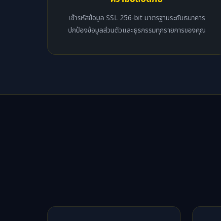
เข้ารหัสข้อมูล SSL 256-bit มาตรฐานระดับธนาคาร
ปกป้องข้อมูลส่วนตัวและธุรกรรมทุกรายการของคุณ