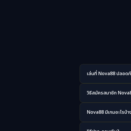
เล่นที่ Nova88 ปลอดภั
Nova88 ใช้ระบบเข้ารหัส
วิธีสมัครสมาชิก Nova
ทางการเงินของคุณได้รับก
การสมัครสมาชิก Nova88 ง่
Nova88 มีเกมอะไรบ้า
คุณก็พร้อมเริ่มเล่นได้ทันที
Nova88 มีเกมให้เลือกเล่น