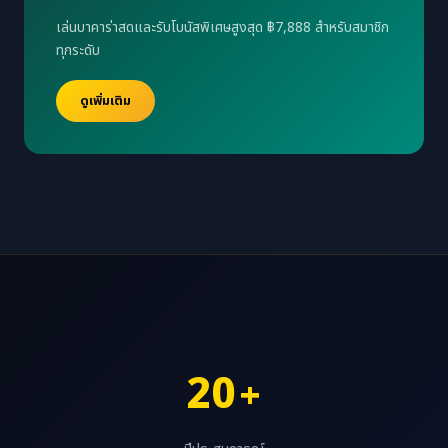
เล่นบาคาร่าสดและรับโบนัสพิเศษสูงสุด ฿7,888 สำหรับสมาชิก
ทุกระดับ
ดูเพิ่มเติม
20
+