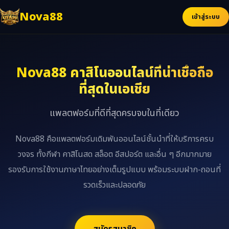
Nova88
เข้าสู่ระบบ
Nova88 คาสิโนออนไลน์ที่น่าเชื่อถือ
ที่สุดในเอเชีย
แพลตฟอร์มที่ดีที่สุดครบจบในที่เดียว
Nova88 คือแพลตฟอร์มเดิมพันออนไลน์ชั้นนำที่ให้บริการครบ
วงจร ทั้งกีฬา คาสิโนสด สล็อต อีสปอร์ต และอื่น ๆ อีกมากมาย
รองรับการใช้งานภาษาไทยอย่างเต็มรูปแบบ พร้อมระบบฝาก-ถอนที่
รวดเร็วและปลอดภัย