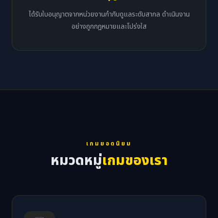
ได้รับใบอนุญาตจากหน่วยงานกำกับดูแลระดับสากล ดำเนินงาน
อย่างถูกกฎหมายและโปร่งใส
เกมยอดนิยม
หมวดหมู่
เกมของเรา