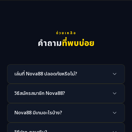
ช่วยเหลือ
คำถาม
ที่พบบ่อย
เล่นที่ Nova88 ปลอดภัยหรือไม่?
Nova88 ใช้ระบบเข้ารหัส SSL 256-bit ระดับธนาคาร พร้อม
วิธีสมัครสมาชิก Nova88?
ใบอนุญาตจากหน่วยงานกำกับดูแลระดับสากล ข้อมูลส่วนตัวและ
ธุรกรรมทางการเงินของคุณได้รับการปกป้องอย่างสูงสุด ทำให้
การสมัครสมาชิก Nova88 ง่ายมาก เพียงคลิกปุ่ม "สมัคร
คุณมั่นใจได้ว่าการเล่นที่ Nova88 ปลอดภัย 100%
Nova88 มีเกมอะไรบ้าง?
สมาชิก" กรอกข้อมูลพื้นฐาน ยืนยันตัวตนผ่านเบอร์โทรศัพท์
และตั้งรหัสผ่าน คุณก็พร้อมเริ่มเล่นได้ทันที ใช้เวลาไม่ถึง 2
Nova88 มีเกมให้เลือกเล่นมากมาย ทั้งกีฬา (ฟุตบอล บาสเก็
นาที