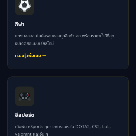
กีฬา
แทงบอลออนไลน์ครอบคลุมทุกลีกทั่วโลก พร้อมราคาน้ำดีที่สุด
อัปเดตสดแบบเรียลไทม์
เรียนรู้เพิ่มเติม ⇀
อีสปอร์ต
เดิมพัน eSports ทุกรายการแข่งขัน DOTA2, CS2, LoL,
Valorant และอื่น ๆ