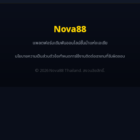
Nova88
แพลตฟอร์มเดิมพันออนไลน์ชั้นนำแห่งเอเชีย
นโยบายความเป็นส่วนตัว
ข้อกำหนดการใช้งาน
ติดต่อเรา
เกมที่รับผิดชอบ
© 2026 Nova88 Thailand. สงวนลิขสิทธิ์.