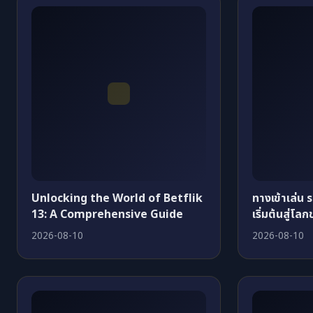
Unlocking the World of Betflik
ทางเข้าเล่น 
13: A Comprehensive Guide
เริ่มต้นสู่โ
2026-08-10
2026-08-10