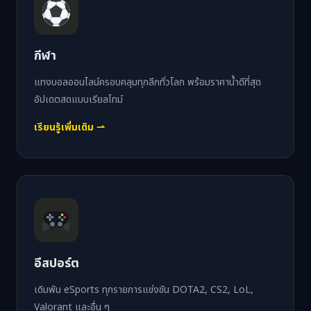
กีฬา
แทงบอลออนไลน์ครอบคลุมทุกลีกทั่วโลก พร้อมราคาน้ำดีที่สุด
อัปเดตสดแบบเรียลไทม์
เรียนรู้เพิ่มเติม ⇀
อีสปอร์ต
เดิมพัน eSports ทุกรายการแข่งขัน DOTA2, CS2, LoL,
Valorant และอื่น ๆ