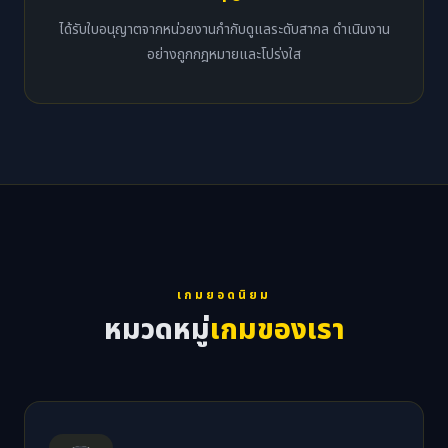
ได้รับใบอนุญาตจากหน่วยงานกำกับดูแลระดับสากล ดำเนินงาน
อย่างถูกกฎหมายและโปร่งใส
เกมยอดนิยม
หมวดหมู่
เกมของเรา