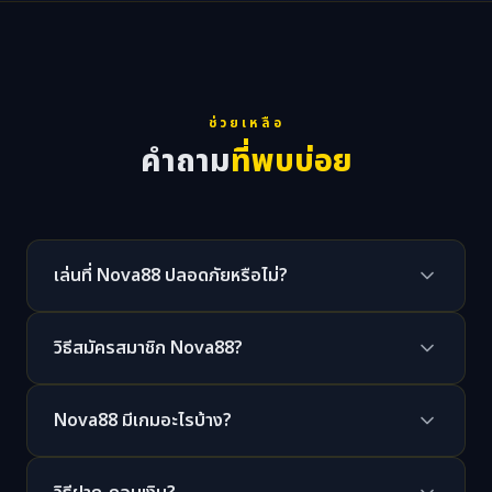
ช่วยเหลือ
คำถาม
ที่พบบ่อย
เล่นที่ Nova88 ปลอดภัยหรือไม่?
Nova88 ใช้ระบบเข้ารหัส SSL 256-bit ระดับธนาคาร พร้อม
วิธีสมัครสมาชิก Nova88?
ใบอนุญาตจากหน่วยงานกำกับดูแลระดับสากล ข้อมูลส่วนตัวและ
ธุรกรรมทางการเงินของคุณได้รับการปกป้องอย่างสูงสุด ทำให้
การสมัครสมาชิก Nova88 ง่ายมาก เพียงคลิกปุ่ม "สมัคร
คุณมั่นใจได้ว่าการเล่นที่ Nova88 ปลอดภัย 100%
Nova88 มีเกมอะไรบ้าง?
สมาชิก" กรอกข้อมูลพื้นฐาน ยืนยันตัวตนผ่านเบอร์โทรศัพท์
และตั้งรหัสผ่าน คุณก็พร้อมเริ่มเล่นได้ทันที ใช้เวลาไม่ถึง 2
Nova88 มีเกมให้เลือกเล่นมากมาย ทั้งกีฬา (ฟุตบอล บาสเก็
นาที