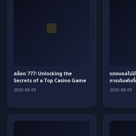
สล็อต 777: Unlocking the
แทงบอลไม่มีขั
Secrets of a Top Casino Game
การเดิมพันที่
2026-08-09
2026-08-09