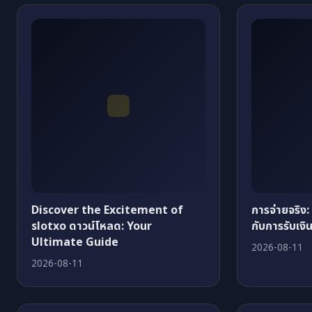
Discover the Excitement of
การจ่ายจริง: ท
slotxo ดาวน์โหลด: Your
กับการรับเงิ
Ultimate Guide
2026-08-11
2026-08-11