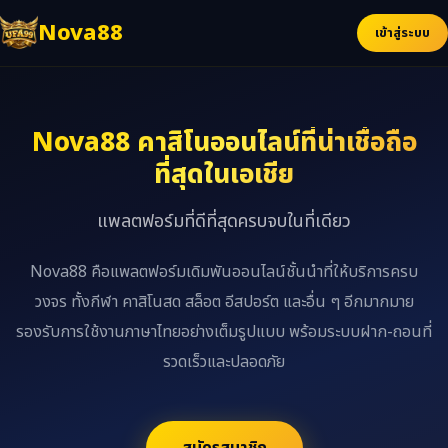
Nova88
เข้าสู่ระบบ
Nova88 คาสิโนออนไลน์ที่น่าเชื่อถือ
ที่สุดในเอเชีย
แพลตฟอร์มที่ดีที่สุดครบจบในที่เดียว
Nova88 คือแพลตฟอร์มเดิมพันออนไลน์ชั้นนำที่ให้บริการครบ
วงจร ทั้งกีฬา คาสิโนสด สล็อต อีสปอร์ต และอื่น ๆ อีกมากมาย
รองรับการใช้งานภาษาไทยอย่างเต็มรูปแบบ พร้อมระบบฝาก-ถอนที่
รวดเร็วและปลอดภัย