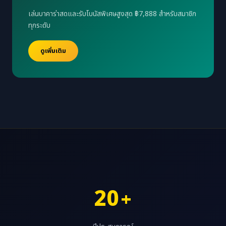
เล่นบาคาร่าสดและรับโบนัสพิเศษสูงสุด ฿7,888 สำหรับสมาชิก
ทุกระดับ
ดูเพิ่มเติม
20
+