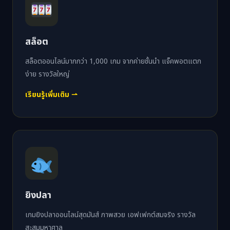
สล็อต
สล็อตออนไลน์มากกว่า 1,000 เกม จากค่ายชั้นนำ แจ็คพอตแตก
ง่าย รางวัลใหญ่
เรียนรู้เพิ่มเติม ⇀
ยิงปลา
เกมยิงปลาออนไลน์สุดมันส์ ภาพสวย เอฟเฟกต์สมจริง รางวัล
สะสมมหาศาล