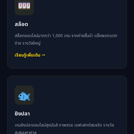
สล็อต
สล็อตออนไลน์มากกว่า 1,000 เกม จากค่ายชั้นนำ แจ็คพอตแตก
ง่าย รางวัลใหญ่
เรียนรู้เพิ่มเติม ⇀
ยิงปลา
เกมยิงปลาออนไลน์สุดมันส์ ภาพสวย เอฟเฟกต์สมจริง รางวัล
สะสมมหาศาล