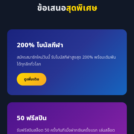
ข้อเสนอ
สุดพิเศษ
200% โบนัสกีฬา
สมัครสมาชิกใหม่วันนี้ รับโบนัสกีฬาสูงสุด 200% พร้อมเดิมพัน
ได้ทุกลีกทั่วโลก
ดูเพิ่มเติม
50 ฟรีสปิน
รับฟรีสปินสล็อต 50 ครั้งทันทีเมื่อฝากเงินครั้งแรก เล่นสล็อต