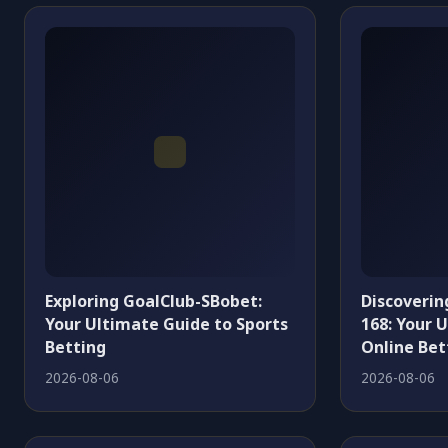
Exploring GoalClub-SBobet:
Discovering
Your Ultimate Guide to Sports
168: Your 
Betting
Online Bet
2026-08-06
2026-08-06