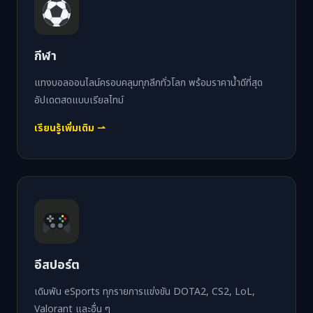
กีฬา
แทงบอลออนไลน์ครอบคลุมทุกลีกทั่วโลก พร้อมราคาน้ำดีที่สุด
อัปเดตสดแบบเรียลไทม์
เรียนรู้เพิ่มเติม ⇀
อีสปอร์ต
เดิมพัน eSports ทุกรายการแข่งขัน DOTA2, CS2, LoL,
Valorant และอื่น ๆ