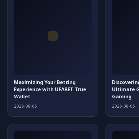
Maximizing Your Betting
Discoverin
Experience with UFABET True
Ultimate G
Wallet
Gaming
2026-08-05
2026-08-05