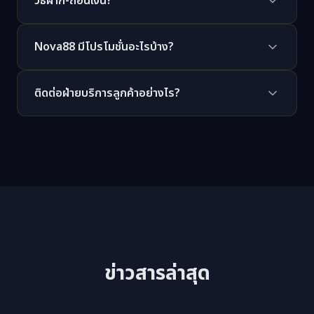
วิธีฝาก-ถอนเงิน?
ตบอล เทนนิส), อีสปอร์ต, คาสิโนสด (บาคาร่า รูเล็ต แบล็ค
แจ็ค), สล็อตมากกว่า 1,000 เกม, ยิงปลา, หวยออนไลน์ และ
Nova88 รองรับการฝาก-ถอนหลากหลายช่องทาง ทั้ง
เกมเร็ว เช่น Crash, Aviator
Nova88 มีโปรโมชั่นอะไรบ้าง?
PromptPay, TrueMoney Wallet, โอนผ่านธนาคาร และ
Cryptocurrency ระบบอัตโนมัติดำเนินการรวดเร็วภายใน
Nova88 มีโปรโมชั่นหลากหลาย เช่น โบนัสสมาชิกใหม่สูงสุด
30 วินาที ตลอด 24 ชั่วโมง ไม่มีขั้นต่ำ
ติดต่อฝ่ายบริการลูกค้าอย่างไร?
200%, ฟรีสปินสล็อต, คืนยอดเสียทุกสัปดาห์, โบนัสบาคาร่าซู
เปอร์ชาร์จ และโปรโมชั่นพิเศษตามเทศกาลต่าง ๆ อัปเดตใหม่
คุณสามารถติดต่อฝ่ายบริการลูกค้า Nova88 ได้ตลอด 24
ทุกเดือน
ชั่วโมง ผ่านแชทสด, LINE, Telegram หรืออีเมล ทีมงานคน
ไทยพร้อมให้ความช่วยเหลือทุกปัญหาอย่างรวดเร็วและเป็น
มิตร
ข่าวสารล่าสุด