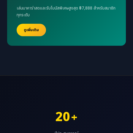
เล่นบาคาร่าสดและรับโบนัสพิเศษสูงสุด ฿7,888 สำหรับสมาชิก
ทุกระดับ
ดูเพิ่มเติม
20
+