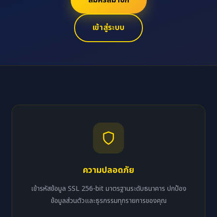
สมัครสมาชิก
เข้าสู่ระบบ
ความปลอดภัย
เข้ารหัสข้อมูล SSL 256-bit มาตรฐานระดับธนาคาร ปกป้อง
ข้อมูลส่วนตัวและธุรกรรมทุกรายการของคุณ