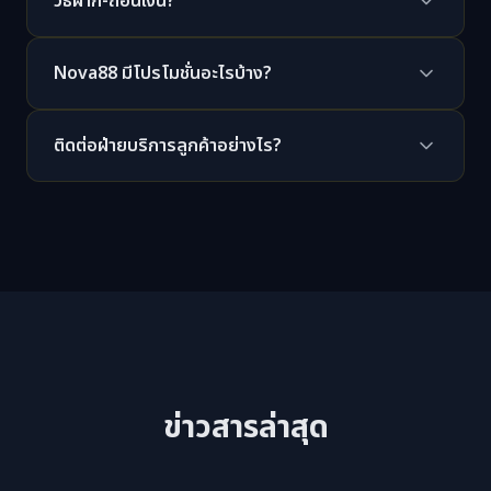
วิธีฝาก-ถอนเงิน?
ตบอล เทนนิส), อีสปอร์ต, คาสิโนสด (บาคาร่า รูเล็ต แบล็ค
แจ็ค), สล็อตมากกว่า 1,000 เกม, ยิงปลา, หวยออนไลน์ และ
Nova88 รองรับการฝาก-ถอนหลากหลายช่องทาง ทั้ง
เกมเร็ว เช่น Crash, Aviator
Nova88 มีโปรโมชั่นอะไรบ้าง?
PromptPay, TrueMoney Wallet, โอนผ่านธนาคาร และ
Cryptocurrency ระบบอัตโนมัติดำเนินการรวดเร็วภายใน
Nova88 มีโปรโมชั่นหลากหลาย เช่น โบนัสสมาชิกใหม่สูงสุด
30 วินาที ตลอด 24 ชั่วโมง ไม่มีขั้นต่ำ
ติดต่อฝ่ายบริการลูกค้าอย่างไร?
200%, ฟรีสปินสล็อต, คืนยอดเสียทุกสัปดาห์, โบนัสบาคาร่าซู
เปอร์ชาร์จ และโปรโมชั่นพิเศษตามเทศกาลต่าง ๆ อัปเดตใหม่
คุณสามารถติดต่อฝ่ายบริการลูกค้า Nova88 ได้ตลอด 24
ทุกเดือน
ชั่วโมง ผ่านแชทสด, LINE, Telegram หรืออีเมล ทีมงานคน
ไทยพร้อมให้ความช่วยเหลือทุกปัญหาอย่างรวดเร็วและเป็น
มิตร
ข่าวสารล่าสุด