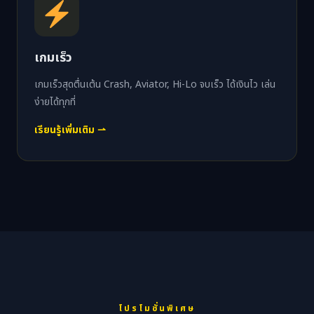
เกมเร็ว
เกมเร็วสุดตื่นเต้น Crash, Aviator, Hi-Lo จบเร็ว ได้เงินไว เล่น
ง่ายได้ทุกที่
เรียนรู้เพิ่มเติม ⇀
โปรโมชั่นพิเศษ