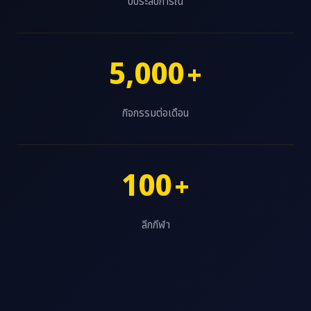
ปีประสบการณ์
5,000
+
กิจกรรมต่อเดือน
100
+
ลีกกีฬา