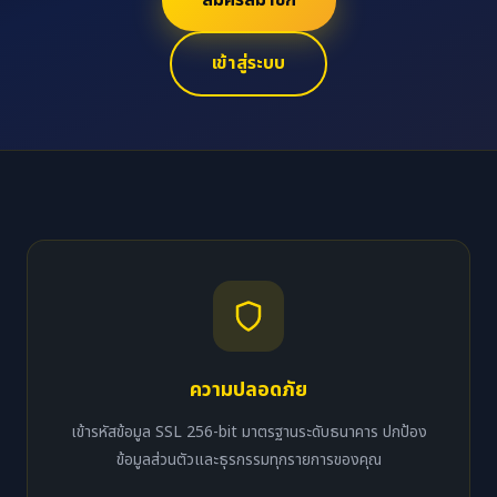
สมัครสมาชิก
เข้าสู่ระบบ
ความปลอดภัย
เข้ารหัสข้อมูล SSL 256-bit มาตรฐานระดับธนาคาร ปกป้อง
ข้อมูลส่วนตัวและธุรกรรมทุกรายการของคุณ