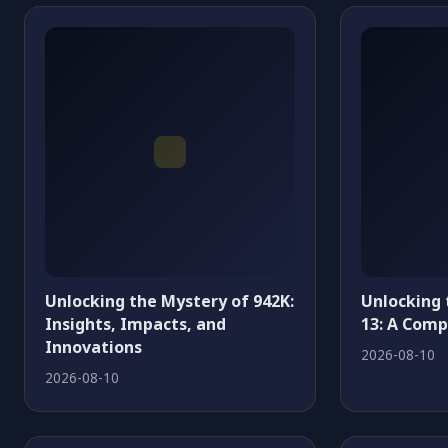
Unlocking the Mystery of 942K:
Unlocking 
Insights, Impacts, and
13: A Comp
Innovations
2026-08-10
2026-08-10