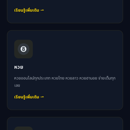
เรียนรู้เพิ่มเติม ⇀
หวย
หวยออนไลน์ทุกประเภท หวยไทย หวยลาว หวยฮานอย จ่ายเต็มทุก
เลข
เรียนรู้เพิ่มเติม ⇀