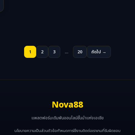
การนำ
1
2
3
…
20
ถัดไป →
ทาง
หน้า
Nova88
แพลตฟอร์มเดิมพันออนไลน์ชั้นนำแห่งเอเชีย
นโยบายความเป็นส่วนตัว
ข้อกำหนดการใช้งาน
ติดต่อเรา
เกมที่รับผิดชอบ