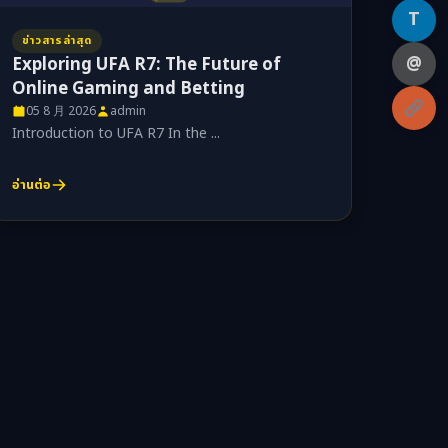
T
ข่าวสารล่าสุด
@
Exploring UFA R7: The Future of
Online Gaming and Betting
05 8 月 2026
admin
Introduction to UFA R7 In the ...
อ่านต่อ