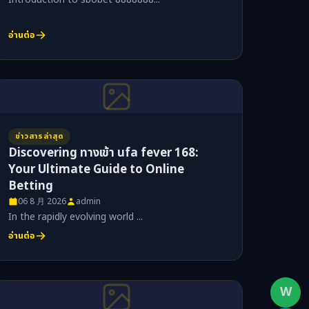
อ่านต่อ
ข่าวสารล่าสุด
Discovering ทางเข้า ufa fever 168:
Your Ultimate Guide to Online
Betting
06 8 月 2026
admin
In the rapidly evolving world ...
อ่านต่อ
W