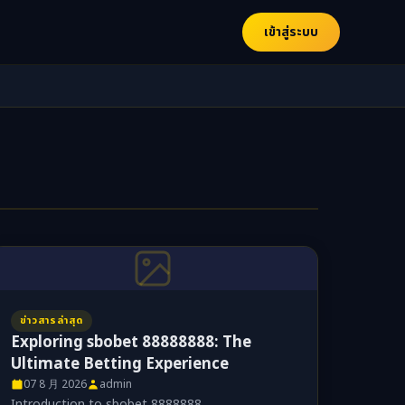
เข้าสู่ระบบ
ข่าวสารล่าสุด
Exploring sbobet 88888888: The
Ultimate Betting Experience
07 8 月 2026
admin
Introduction to sbobet 8888888...