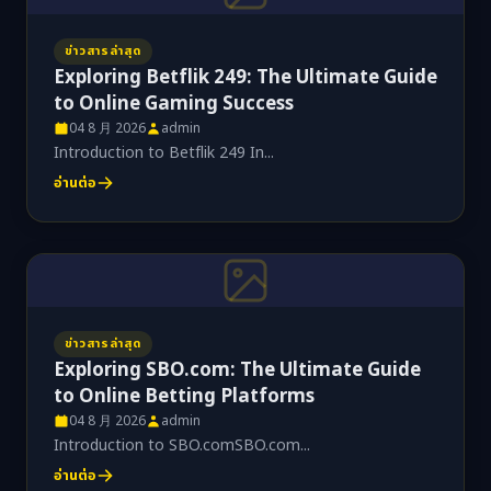
ข่าวสารล่าสุด
Exploring Betflik 249: The Ultimate Guide
to Online Gaming Success
04 8 月 2026
admin
Introduction to Betflik 249 In...
อ่านต่อ
ข่าวสารล่าสุด
Exploring SBO.com: The Ultimate Guide
to Online Betting Platforms
04 8 月 2026
admin
Introduction to SBO.comSBO.com...
อ่านต่อ