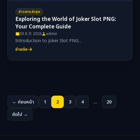
ข่าวสารล่าสุด
Exploring the World of Joker Slot PNG:
Your Complete Guide
03 8 月 2026
admin
Introduction to Joker Slot PNG...
อ่านต่อ
การนำ
← ก่อนหน้า
1
2
3
4
…
20
ทาง
ถัดไป →
หน้า