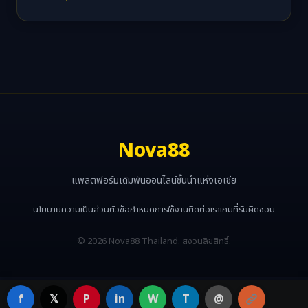
Nova88
แพลตฟอร์มเดิมพันออนไลน์ชั้นนำแห่งเอเชีย
นโยบายความเป็นส่วนตัว
ข้อกำหนดการใช้งาน
ติดต่อเรา
เกมที่รับผิดชอบ
© 2026 Nova88 Thailand. สงวนลิขสิทธิ์.
f
𝕏
P
in
W
T
@