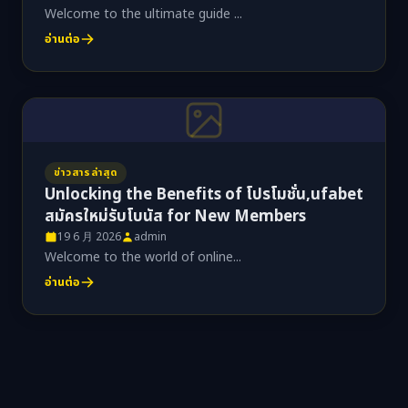
Welcome to the ultimate guide ...
อ่านต่อ
ข่าวสารล่าสุด
Unlocking the Benefits of โปรโมชั่น,ufabet
สมัครใหม่รับโบนัส for New Members
19 6 月 2026
admin
Welcome to the world of online...
อ่านต่อ