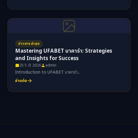
ข่าวสารล่าสุด
Mastering UFABET บาคาร่า: Strategies
and Insights for Success
25 5 月 2026
admin
Introduction to UFABET บาคาร่า...
อ่านต่อ