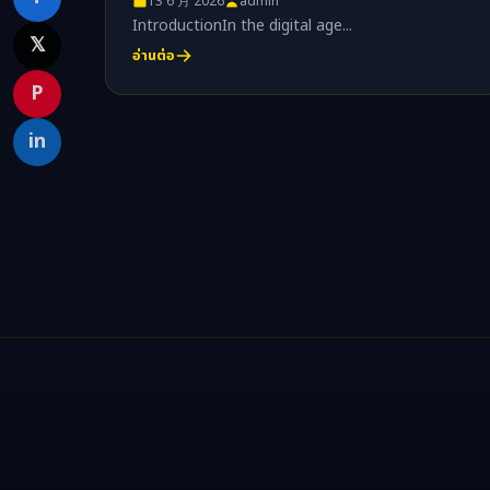
13 6 月 2026
admin
IntroductionIn the digital age...
𝕏
อ่านต่อ
P
in