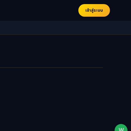
เข้าสู่ระบบ
W