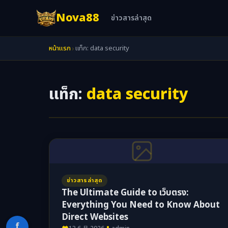
Nova88
ข่าวสารล่าสุด
›
หน้าแรก
แท็ก: data security
แท็ก:
data security
ข่าวสารล่าสุด
The Ultimate Guide to เว็บตรง:
Everything You Need to Know About
Direct Websites
f