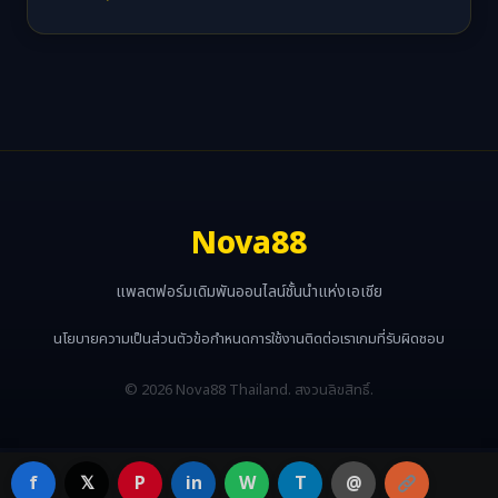
Nova88
แพลตฟอร์มเดิมพันออนไลน์ชั้นนำแห่งเอเชีย
นโยบายความเป็นส่วนตัว
ข้อกำหนดการใช้งาน
ติดต่อเรา
เกมที่รับผิดชอบ
© 2026 Nova88 Thailand. สงวนลิขสิทธิ์.
f
𝕏
P
in
W
T
@