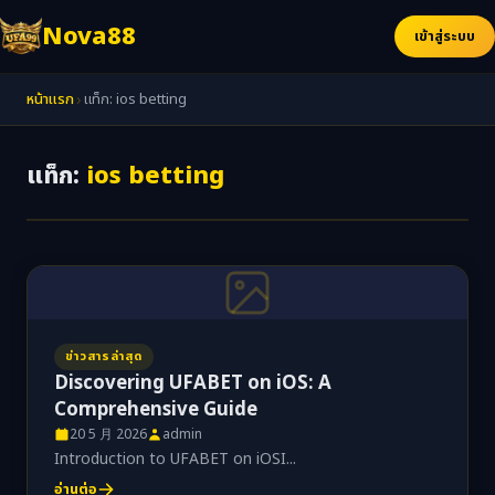
Nova88
เข้าสู่ระบบ
›
หน้าแรก
แท็ก: ios betting
แท็ก:
ios betting
ข่าวสารล่าสุด
Discovering UFABET on iOS: A
Comprehensive Guide
20 5 月 2026
admin
Introduction to UFABET on iOSI...
อ่านต่อ