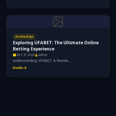
ข่าวสารล่าสุด
Exploring UFABET: The Ultimate Online
Betting Experience
28 5 月 2026
admin
understanding UFABET: A Revolu...
อ่านต่อ