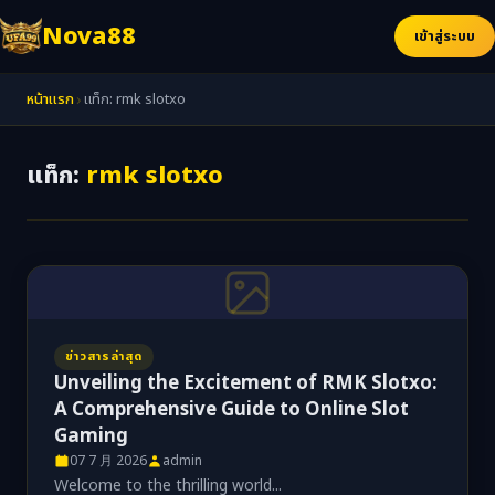
Nova88
เข้าสู่ระบบ
›
หน้าแรก
แท็ก: rmk slotxo
แท็ก:
rmk slotxo
ข่าวสารล่าสุด
Unveiling the Excitement of RMK Slotxo:
A Comprehensive Guide to Online Slot
Gaming
07 7 月 2026
admin
Welcome to the thrilling world...