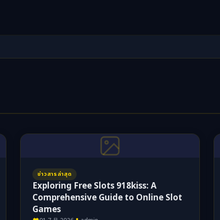
ข่าวสารล่าสุด
Exploring Free Slots 918kiss: A
Comprehensive Guide to Online Slot
Games