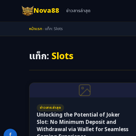
Nova88
ข่าวสารล่าสุด
›
หน้าแรก
แท็ก: Slots
แท็ก:
Slots
ข่าวสารล่าสุด
Unlocking the Potential of Joker
Slot: No Minimum Deposit and
Withdrawal via Wallet for Seamless
f