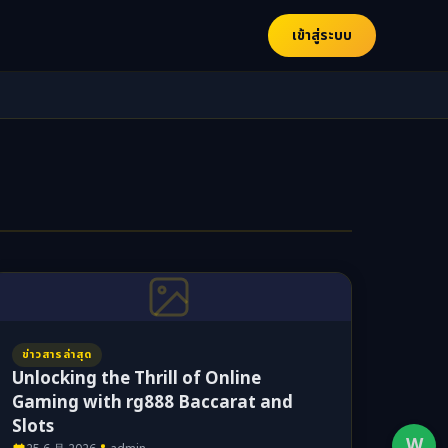
เข้าสู่ระบบ
ข่าวสารล่าสุด
Unlocking the Thrill of Online
Gaming with rg888 Baccarat and
Slots
W