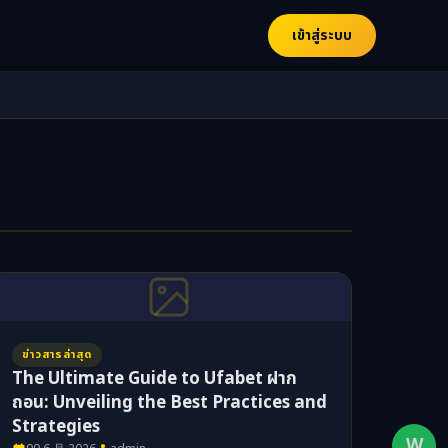
เข้าสู่ระบบ
ข่าวสารล่าสุด
The Ultimate Guide to Ufabet ฝาก
ถอน: Unveiling the Best Practices and
Strategies
W