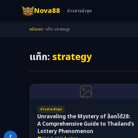
Nova88
ข่าวสารล่าสุด
›
หน้าแรก
แท็ก: strategy
แท็ก:
strategy
ข่าวสารล่าสุด
Unraveling the Mystery of ล็อตโต้28:
A Comprehensive Guide to Thailand’s
Lottery Phenomenon
f