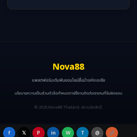
Nova88
แพลตฟอร์มเดิมพันออนไลน์ชั้นนำแห่งเอเชีย
นโยบายความเป็นส่วนตัว
ข้อกำหนดการใช้งาน
ติดต่อเรา
เกมที่รับผิดชอบ
© 2026 Nova88 Thailand. สงวนลิขสิทธิ์.
f
𝕏
P
in
W
T
@