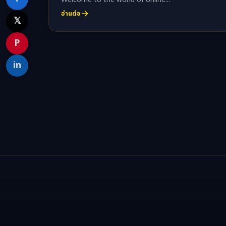
อ่านต่อ
𝕏
P
in