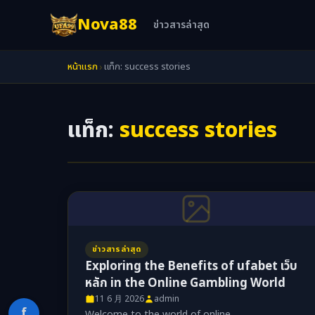
Nova88
ข่าวสารล่าสุด
›
หน้าแรก
แท็ก: success stories
แท็ก:
success stories
ข่าวสารล่าสุด
Exploring the Benefits of ufabet เว็บ
หลัก in the Online Gambling World
11 6 月 2026
admin
f
Welcome to the world of online...