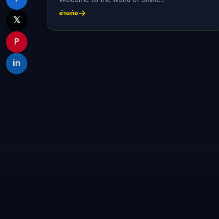
อ่านต่อ
𝕏
P
in