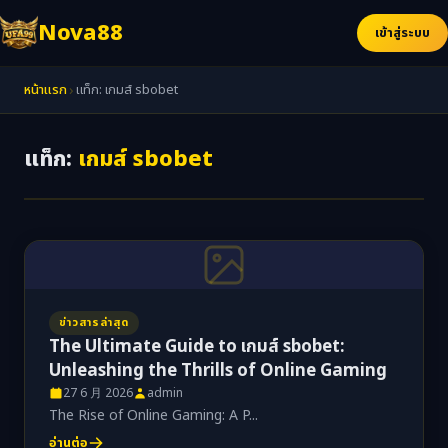
Nova88
เข้าสู่ระบบ
›
หน้าแรก
แท็ก: เกมส์ sbobet
แท็ก:
เกมส์ sbobet
ข่าวสารล่าสุด
The Ultimate Guide to เกมส์ sbobet:
Unleashing the Thrills of Online Gaming
27 6 月 2026
admin
The Rise of Online Gaming: A P...
อ่านต่อ