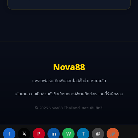
Nova88
แพลตฟอร์มเดิมพันออนไลน์ชั้นนำแห่งเอเชีย
นโยบายความเป็นส่วนตัว
ข้อกำหนดการใช้งาน
ติดต่อเรา
เกมที่รับผิดชอบ
© 2026 Nova88 Thailand. สงวนลิขสิทธิ์.
f
𝕏
P
in
W
T
@